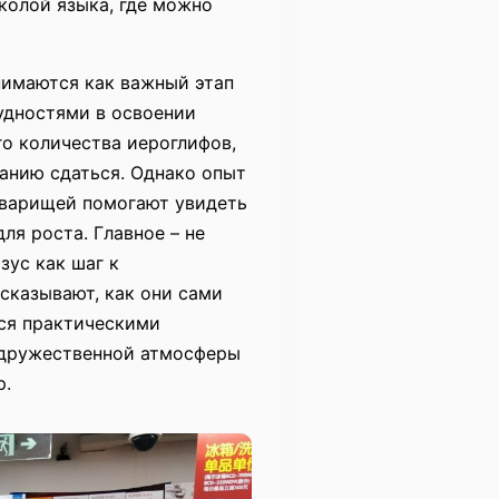
колой языка, где можно
нимаются как важный этап
удностями в освоении
о количества иероглифов,
анию сдаться. Однако опыт
оварищей помогают увидеть
ля роста. Главное – не
зус как шаг к
сказывают, как они сами
тся практическими
 дружественной атмосферы
р.