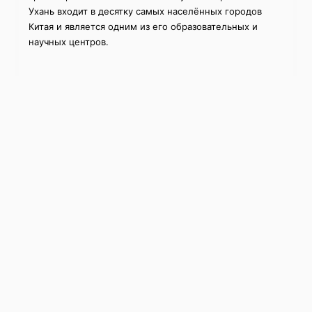
Ухань входит в десятку самых населённых городов
Китая и является одним из его образовательных и
научных центров.
Образование и наука
Ухань известен как «город университетов»: здесь
располагается более 100 высших учебных
заведений, включая престижные университеты
Ухань (Wuhan University) и Хуачжунский университет
науки и технологий (HUST). Оба вуза входят в
элитные программы «985» и «211» и занимают
высокие позиции в китайских и международных
рейтингах.
Wuhan University — один из старейших и самых
живописных университетов Китая, с кампусом,
расположенным на склонах горы Луоцзя и видом на
озеро Дунху. Университет особенно силён в