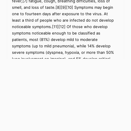
fever,[7] fatigue, cough, breathing difficulties, loss of
smell, and loss of taste.[8][9][10] Symptoms may begin
one to fourteen days after exposure to the virus. At
least a third of people who are infected do not develop
noticeable symptoms.[11][12] Of those who develop
symptoms noticeable enough to be classified as
patients, most (81%) develop mild to moderate
symptoms (up to mild pneumonia), while 14% develop
severe symptoms (dyspnea, hypoxia, or more than 50%
lung involvement on imaging), and 5% develop critical
symptoms (respiratory failure, shock, or multiorgan
dysfunction).[13] Older people have a higher risk of
developing severe symptoms. Some complications
result in death. Some people continue to experience a
range of effects (long COVID) for months or years after
infection, and damage to organs has been observed.
[14] Multi-year studies on the long-term effects are
ongoing.[15]
COVID‑19 transmission occurs when infectious
particles are breathed in or come into contact with the